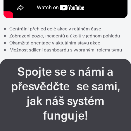
Centrální přehled celé akce v reálném čase
Zobrazení pozic, incidentů a úkolů v jednom pohledu
Okamžitá orientace v aktuálním stavu akce
Možnost sdílení dashboardu s vybranými rolemi týmu
Spojte se s námi a
přesvědčte se sami,
jak náš systém
funguje!